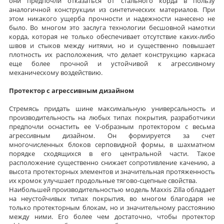
они предпочли отказаться от стального корда в пользу
аналогичной конструкции из синтетических материалов. При
этом никакого ущерба прочности и надежности нанесено не
было. Во многом это заслуга технологии бесшовной намотки
корда, которая не только обеспечивает отсутствие каких-либо
швов и стыков между нитями, но и существенно повышает
плотность их расположения, что делает конструкцию каркаса
еще более прочной и устойчивой к агрессивному
механическому воздействию.
Протектор с агрессивным дизайном
Стремясь придать шине максимальную универсальность и
производительность на любых типах покрытия, разработчики
предпочли оснастить ее V-образным протектором с весьма
агрессивным дизайном. Он формируется за счет
многочисленных блоков серповидной формы, в шахматном
порядке сходящихся в его центральной части. Такое
расположение существенно снижает сопротивление качению, а
высота протекторных элементов и значительная протяженность
их кромок улучшает продольные тягово-сцепные свойства.
Наибольшей производительностью модель Maxxis Zilla обладает
на неустойчивых типах покрытия, во многом благодаря не
только протекторным блокам, но и значительному расстоянию
между ними. Его более чем достаточно, чтобы протектор