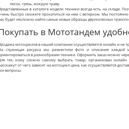
песок, грязь, мокрую траву.
Представленные в каталоге модели техники всегда есть на складе. По
очень быстро сможете прокатиться на нем с ветерком. Мы постоянно
нас будет несложно найти самые новые образцы двухколесных транспо
Покупать в Мототандем удобн
Продажа мотоциклов в нашей компании осуществляется онлайн и не тре
На страницах ресурса мы разместили фото и описание каждой м
ориентироваться в разнообразии техники. Оформить заказ можно чере
Для тех, кому сложно самому выбрать товар, организован онлайн 
расскажут от чего зависит на мотоцикл цена, как осуществляется дост
все вопросы.