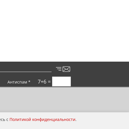
7+6 =
Антиспам *
есь с
Политикой конфиденциальности
.
Покупка выгодна для всей семьи!