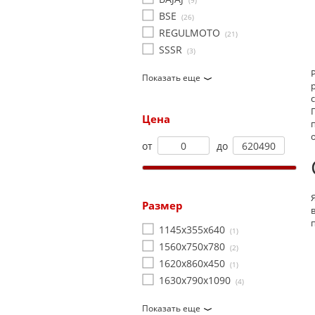
(9)
BSE
(26)
REGULMOTO
(21)
SSSR
(3)
Показать еще
Цена
от
до
Размер
1145х355х640
(1)
1560х750х780
(2)
1620х860х450
(1)
1630х790х1090
(4)
Показать еще