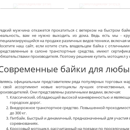
Мотоциклы SYM
Мотоциклы STELS
Редкий мужчина откажется прокатиться с ветерком на быстром байк
реальность, вам не нужно выходить из дома. Ведь есть мы - кр
специализирующийся на продаже различных видов техники, включая м
Посетите наш сайт, если хотите стать владельцем байка с отличными
представленные в салоне транспортные средства, имеют сертифи
обязательствами производителя. Поэтому решение купить мотоцикл у 
Современные байки для любы
Являясь официальным представителем ряда популярных торговых ма
в свой ассортимент новые мотоциклы лучших отечественных, ки
производителей. Они представлены различными видами, включая:
Классический, обладающий высокой маневренностью и являющ
городских дорог.
Внедорожное транспортное средство. Повышенной проходимости
до 300 кг.
Питбайк. Быстрый и динамичный, предназначенный для участия 
соревнованиях.
Кроссовый мотоцикл, рассчитанный на поездки по проселочным