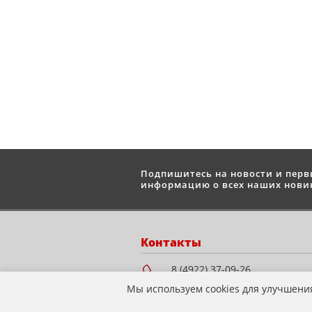
Подпишитесь на новости и пер
информацию о всех наших новин
Контакты
8 (4922) 37-09-26
8 (930) 224-58-78
Мы используем cookies для улучшени
info@mototandem.ru