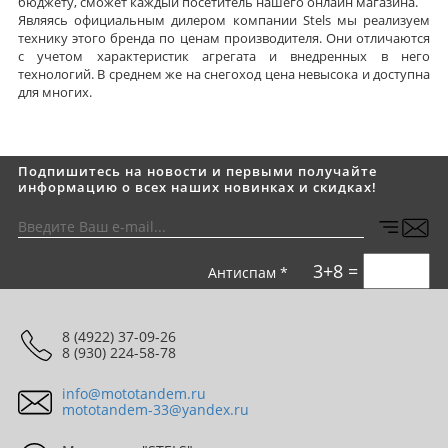
бюджету, сможет каждый посетитель нашего онлайн магазина.
Являясь официальным дилером компании Stels мы реализуем
технику этого бренда по ценам производителя. Они отличаются
с учетом характеристик агрегата и внедренных в него
технологий. В среднем же на снегоход цена невысока и доступна
для многих.
Подпишитесь на новости и первыми получайте
информацию о всех наших новинках и скидках!
3+8 =
Антиспам *
8 (4922) 37-09-26
8 (930) 224-58-78
info@mototandem.ru
mototandem-33@yandex.ru