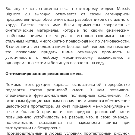
Большую часть снижения веса, по которому модель Maxxis
BigHorn 2.0 выгодно отличается от своей легендарной
предшественницы, обеспечил отказ разработчиков от стального
корда. Вместо этого ими были применены современные
синтетические материалы, которые по своим физическим
свойствам ничем не уступают использовавшимся ранее
стальным нитям, многократно превосходя их по легковесности.
В сочетании с использованием бесшовной технологии намотки
это позволило придать шине отменную прочность и
устойчивость к любому механическому воздействию, а
одновременно с этим и большую плавность на ходу.
Оптимизированная резиновая смесь
Помимо конструкции каркаса основательной переработке
подвергся состав резиновой смеси. В нем появились
специальные функциональные полимерные соединения. Их
основным функциональным назначением является обеспечение
целостности протектора. За счет придания межмолекулярным
связям большей прочности они придают резиновой смеси
повышенную устойчивость на разрыв, что, в свою очередь,
положительно сказывается на надежности шины при
эксплуатации на бездорожье.
Производительный в любых условиях протекторный рисунок