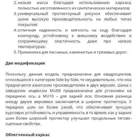
низкая масса благодаря использованию каркаса,
полностью изготовленного из синтетических материалов;
универсальный протекторный рисунок обеспечивает
шине высокую производительность на любых типах
покрытия;
отличная надежность и мягкость на ходу благодаря
компаунду, устойчивому к внешнему воздействию и
сохраняющему эластичность даже при низких
температурах;
Применима для песчаных, каменистых и грязевых дорог.
Две модификации
Поскольку данная модель предназначена для квадроциклов,
относящихся к категории Side-by-Side, то неудивительно, что она
предлагается азиатским производителем в двух версиях. Шина с
заводским индексом MU09 предназначена для установки на
переднюю ось, а MU10 – для задней оси. Основная разница
между двумя версиями заключается в ширине протектора. У
передних шин он более узкий, что обеспечивает лучшую
курсовую устойчивость и управляемость в то время, как у задних
шин более широкий протектор улучшает продольные тягово-
сцепные свойства.
Облегченный каркас