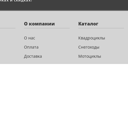
ках и скидках!
О компании
Каталог
О нас
Квадроциклы
Оплата
Снегоходы
Доставка
Мотоциклы
Новости и акции
Скутеры
Сервис
Лодочные моторы
Контакты
Велосипеды
Аксессуары
Запчасти
Экипировка