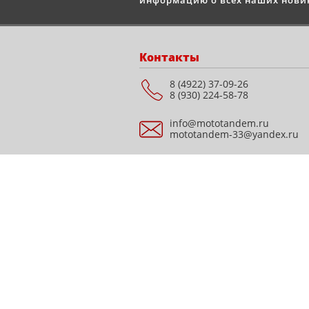
информацию о всех наших новин
Контакты
8 (4922) 37-09-26
8 (930) 224-58-78
info@mototandem.ru
mototandem-33@yandex.ru
Мотосалон "STELS" г.
Владимир, ул.
Куйбышева, д. 28Е, ТЦ
Подкова (Все для дома),
этаж 1
© 2009-2026 mototandem.ru