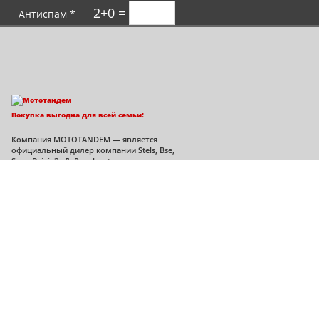
2+0 =
Антиспам *
Покупка выгодна для всей семьи!
Компания MOTOTANDEM — является
официальный дилер компании Stels, Bse,
Sym, Bajaj, ЗиД, Regulmoto во
Владимирской области.
Политика конфиденциальности