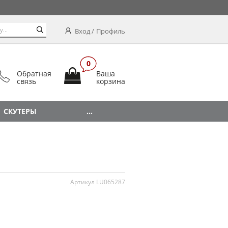
Вход
Профиль
0
Обратная
Ваша
связь
корзина
СКУТЕРЫ
...
Артикул LU065287