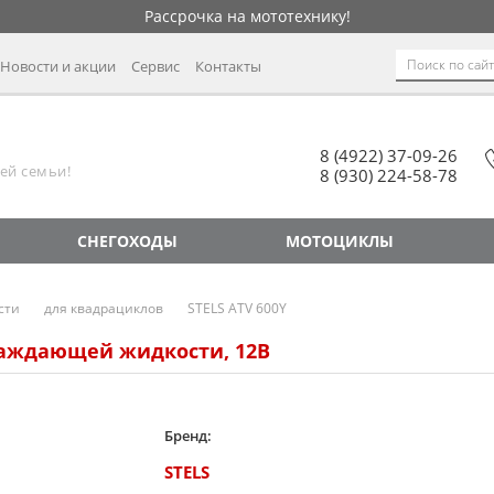
Рассрочка на мототехнику!
Новости и акции
Сервис
Контакты
8 (4922) 37-09-26
ей семьи!
8 (930) 224-58-78
СНЕГОХОДЫ
МОТОЦИКЛЫ
сти
для квадрациклов
STELS ATV 600Y
аждающей жидкости, 12В
Бренд:
STELS