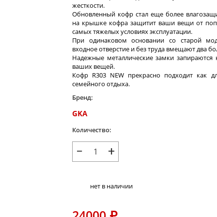
жесткости.
Обновленный кофр стал еще более влагозащ
на крышке кофра защитит ваши вещи от попа
самых тяжелых условиях эксплуатации.
При одинаковом основании со старой мо
входное отверстие и без труда вмещают два б
Надежные металлические замки запираются н
ваших вещей.
Кофр R303 NEW прекрасно подходит как дл
семейного отдыха.
Бренд:
GKA
Количество:
−
+
нет в наличии
24000
₽