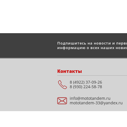
Подпишитесь на новости и пер
информацию о всех наших новин
Контакты
8 (4922) 37-09-26
8 (930) 224-58-78
info@mototandem.ru
mototandem-33@yandex.ru
Мотосалон "STELS" г.
Владимир, ул.
Куйбышева, д. 28Е, ТЦ