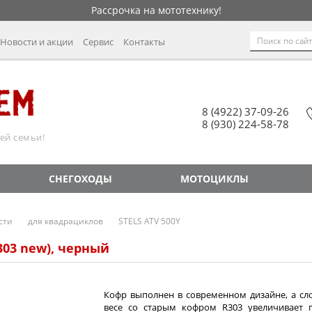
Рассрочка на мототехнику!
Новости и акции
Сервис
Контакты
8 (4922) 37-09-26
8 (930) 224-58-78
ей семьи!
СНЕГОХОДЫ
МОТОЦИКЛЫ
сти
для квадрациклов
STELS ATV 500Y
303 new), черный
Кофр выполнен в современном дизайне, а сл
весе со старым кофром R303 увеличивает 