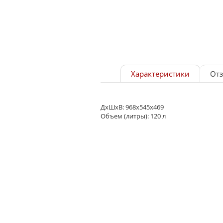
Характеристики
От
ДхШхВ: 968х545х469
Объем (литры): 120 л