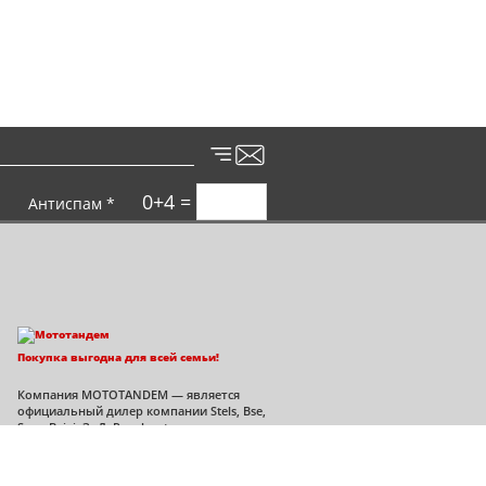
0+4 =
Антиспам *
Покупка выгодна для всей семьи!
Компания MOTOTANDEM — является
официальный дилер компании Stels, Bse,
Sym, Bajaj, ЗиД, Regulmoto во
Владимирской области.