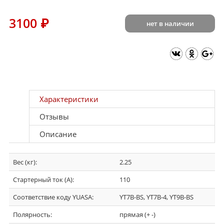
3100
₽
нет в наличии
Характеристики
Отзывы
Описание
Вес (кг):
2.25
Стартерный ток (А):
110
Соответствие коду YUASA:
YT7B-BS, YT7B-4, YT9B-BS
Полярность:
прямая (+ -)