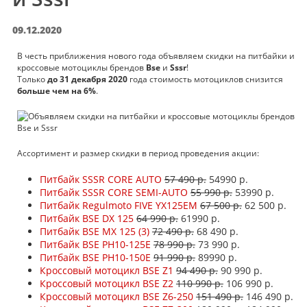
09.12.2020
В честь приближения нового года объявляем скидки на питбайки и
кроссовые мотоциклы брендов
Bse
и
Sssr
!
Только
до 31 декабря 2020
года стоимость мотоциклов снизится
больше чем на 6%
.
Ассортимент и размер скидки в период проведения акции:
Питбайк SSSR CORE AUTO
57 490 р.
54990 р.
Питбайк SSSR CORE SEMI-AUTO
55 990 р.
53990 р.
Питбайк Regulmoto FIVE YX125EM
67 500 р.
62 500 р.
Питбайк BSE DX 125
64 990 р.
61990 р.
Питбайк BSE MX 125 (3)
72 490 р.
68 490 р.
Питбайк BSE PH10-125E
78 990 р.
73 990 р.
Питбайк BSE PH10-150E
91 990 р.
89990 р.
Кроссовый мотоцикл BSE Z1
94 490 р.
90 990 р.
Кроссовый мотоцикл BSE Z2
110 990 р.
106 990 р.
Кроссовый мотоцикл BSE Z6-250
151 490 р.
146 490 р.