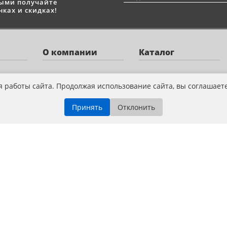
выми получайте
ках и скидках!
О компании
Каталог
О нас
Квадроциклы
я работы сайта. Продолжая использование сайта, вы соглашает
Оплата
Снегоходы
Принять
Отклонить
Доставка
Мотоциклы
Новости и акции
Скутеры
Сервис
Лодочные моторы
Контакты
Велосипеды
Аксессуары
Запчасти
Экипировка