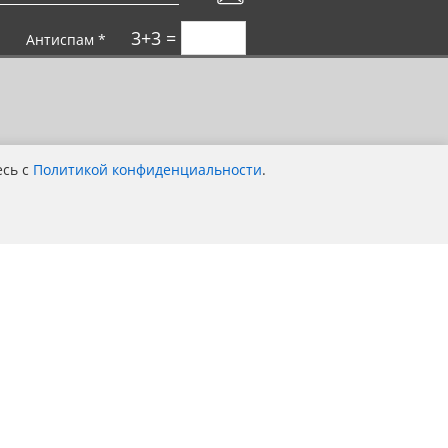
3+3 =
Антиспам *
есь с
Политикой конфиденциальности
.
Покупка выгодна для всей семьи!
Компания MOTOTANDEM — является
официальный дилер компании Stels, Bse,
Sym, Bajaj, ЗиД, Regulmoto во
Владимирской области.
Политика конфиденциальности