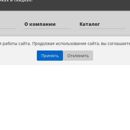
ках и скидках!
О компании
Каталог
О нас
Квадроциклы
я работы сайта. Продолжая использование сайта, вы соглашает
Оплата
Снегоходы
Принять
Отклонить
Доставка
Мотоциклы
Новости и акции
Скутеры
Сервис
Лодочные моторы
Контакты
Велосипеды
Аксессуары
Запчасти
Экипировка