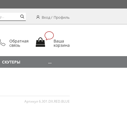
Вход
Профиль
Обратная
Ваша
связь
корзина
СКУТЕРЫ
...
Артикул 6.301.DX.RED.BLUE