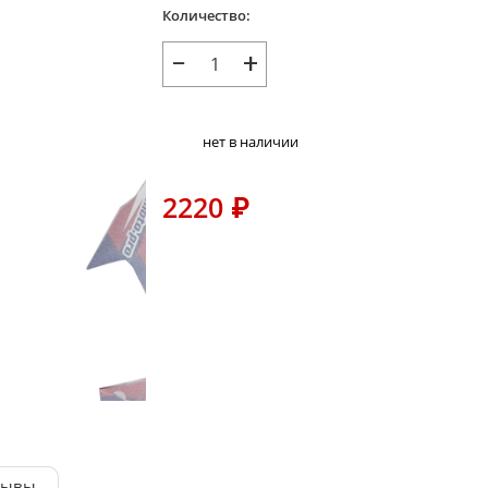
Количество:
−
+
нет в наличии
2220
₽
зывы