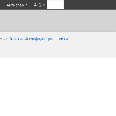
4+2 =
Антиспам *
есь с
Политикой конфиденциальности
.
Покупка выгодна для всей семьи!
Компания MOTOTANDEM — является
официальный дилер компании Stels, Bse,
Sym, Bajaj, ЗиД, Regulmoto во
Владимирской области.
Политика конфиденциальности