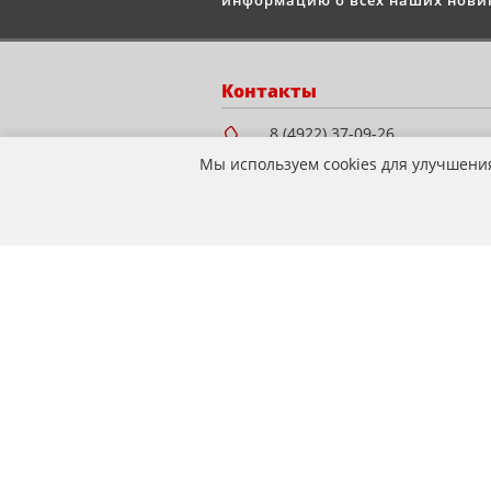
информацию о всех наших новин
Контакты
8 (4922) 37-09-26
8 (930) 224-58-78
Мы используем cookies для улучшени
info@mototandem.ru
mototandem-33@yandex.ru
Мотосалон "STELS" г.
Владимир, ул.
Куйбышева, д. 28Е, ТЦ
Подкова (Все для дома),
этаж 1
© 2009-2026 mototandem.ru