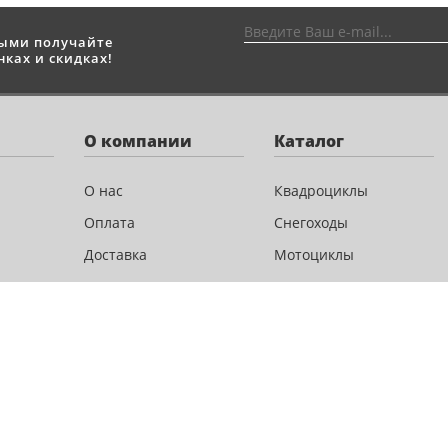
выми получайте
ках и скидках!
О компании
Каталог
О нас
Квадроциклы
Оплата
Снегоходы
Доставка
Мотоциклы
Новости и акции
Скутеры
Сервис
Лодочные моторы
Контакты
Велосипеды
Аксессуары
Запчасти
Экипировка