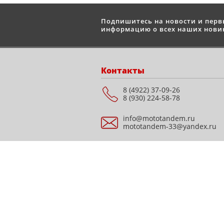
Подпишитесь на новости и пер
информацию о всех наших новин
Контакты
8 (4922) 37-09-26
8 (930) 224-58-78
info@mototandem.ru
mototandem-33@yandex.ru
Мотосалон "STELS" г.
Владимир, ул.
Куйбышева, д. 28Е, ТЦ
Подкова (Все для дома),
этаж 1