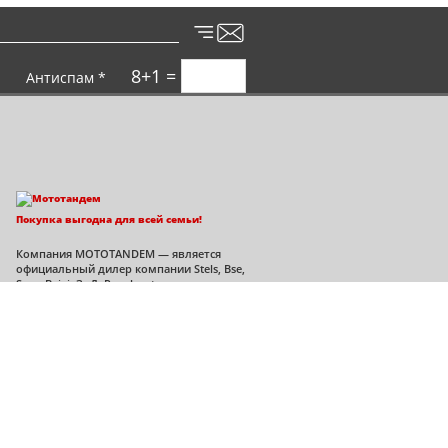
8+1 =
Антиспам *
Покупка выгодна для всей семьи!
Компания MOTOTANDEM — является
официальный дилер компании Stels, Bse,
Sym, Bajaj, ЗиД, Regulmoto во
Владимирской области.
Политика конфиденциальности