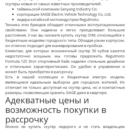
скутеры новые от самых известных производителей:
тайваньской компании Sanyang Industry Co;
корпорации SAIGE Electric Vehicle Technology Co, Ltd;
лидера китайской мотоиндустрии Regulmoto.
Техника этих брендов обладает отличными эксплуатационными
свойствами. Она надежна и легко преодолевает большие
расстояния. У нас вы сможете купить скутер SYM, относящийся к
бюджетным моделям городского типа. Обладая узким корпусом,
он отлично подходит для маневрирования в пробках.
Клиентам, для которых экономичный скутер 50 кубов кажется
недостаточно мощным, мы готовы предложить Regulmoto
Formula 125 Этот спортивный байк наделен стильным дизайном
и отличными характеристиками. Он удобен в управлении и
может быть приобретен в рассрочку.
Есть в нашей коллекции и бюджетные электро модели,
являющиеся идеальным выбором для городских жителей. Их
отличает не только доступная на скутер цена, но и компактные
размеры, позволяющие хранить SAIGE даже в квартире.
Адекватные цены и
возможность покупки в
рассрочку
Можно ли купить скутер недорого и не стать владельцем