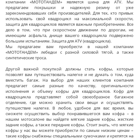
компании «МОТОТАНДЕМ» является шина для ATV. Мы
предлагаем покрышки и надежную резину от уже
зарекомендовавших себя производителей. Для тех, кто привык
использовать свой квадроцикл на максимальной скорости,
защита для квадроциклов является важным приобретением. Все
дело в том, что при скоростном движении по дорогам, не
имеющим асфальта, днище вашего квадроцикла подвержено
большим испытаниям. Защита для ATV (квадроцикла).
Мы предлагаем вам приобрести в нашей компании
«МОТОТАНДЕМ» лебедки с разной силовой тягой, а также
синтетические троса.
Другой важной покупкой должны стать кофры, которые
позволят вам путешествовать налегке и не думать о том, куда
вместить багаж. На выбор для наших клиентов компания
предлагает самые разные по качеству, оригинальности
исполнения и объему кофры для квадроциклов. Кофр для
квадроцикла представляет собой своеобразное багажное
отделение, где можно хранить свои вещи и осуществлять
путешествие налегке. В любое, удобное для вас время, вы
сможете осуществить выбор понравившегося вам кофра – в
нашем мотосалоне вы найдете мягкие задние кофры, жесткие
задние кофры, а также передние кофры. Стоит знать, что мягкие
кофры у нас вы можете приобрести по самым низким ценам –
такие кофры снабжены специальными сумочками и крепятся на