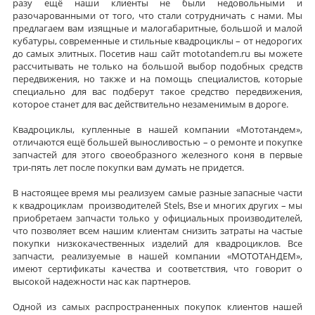
разу ещё наши клиенты не были недовольными и
разочарованными от того, что стали сотрудничать с нами. Мы
предлагаем вам изящные и малогабаритные, большой и малой
кубатуры, современные и стильные квадроциклы – от недорогих
до самых элитных. Посетив наш сайт mototandem.ru вы можете
рассчитывать не только на большой выбор подобных средств
передвижения, но также и на помощь специалистов, которые
специально для вас подберут такое средство передвижения,
которое станет для вас действительно незаменимым в дороге.
Квадроциклы, купленные в нашей компании «Мототандем»,
отличаются ещё большей выносливостью – о ремонте и покупке
запчастей для этого своеобразного железного коня в первые
три-пять лет после покупки вам думать не придется.
В настоящее время мы реализуем самые разные запасные части
к квадроциклам производителей Stels, Bse и многих других – мы
приобретаем запчасти только у официальных производителей,
что позволяет всем нашим клиентам снизить затраты на частые
покупки низкокачественных изделий для квадроциклов. Все
запчасти, реализуемые в нашей компании «МОТОТАНДЕМ»,
имеют сертификаты качества и соответствия, что говорит о
высокой надежности нас как партнеров.
Одной из самых распространенных покупок клиентов нашей