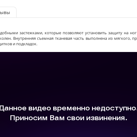
зывы
добными застежками, которые позволяют установить защиту на но
олен. Внутренняя съемная тканевая часть выполнена из мягкого, п
итков и подкладок.