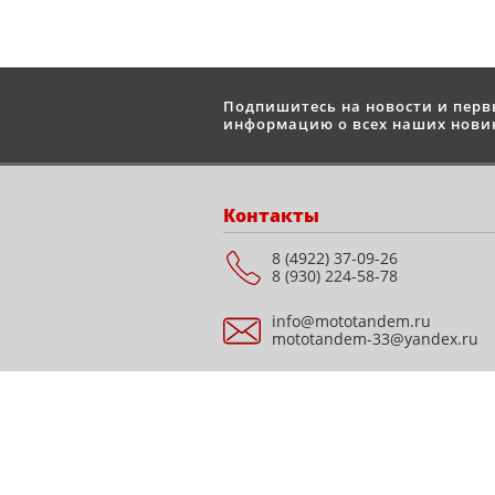
Подпишитесь на новости и пер
информацию о всех наших новин
Контакты
8 (4922) 37-09-26
8 (930) 224-58-78
info@mototandem.ru
mototandem-33@yandex.ru
Мотосалон "STELS" г.
Владимир, ул.
Куйбышева, д. 28Е, ТЦ
Подкова (Все для дома),
этаж 1