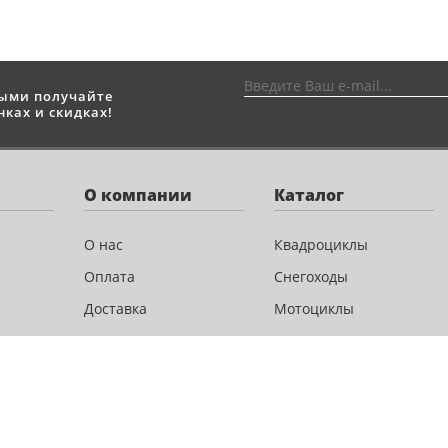
выми получайте
ках и скидках!
О компании
Каталог
О нас
Квадроциклы
Оплата
Снегоходы
Доставка
Мотоциклы
Новости и акции
Скутеры
Сервис
Лодочные моторы
Контакты
Велосипеды
Аксессуары