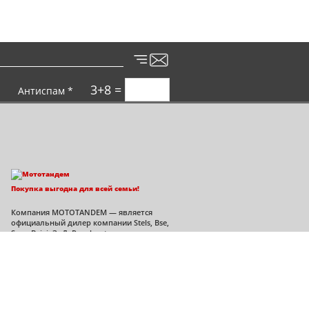
3+8 =
Антиспам *
Покупка выгодна для всей семьи!
Компания MOTOTANDEM — является
официальный дилер компании Stels, Bse,
Sym, Bajaj, ЗиД, Regulmoto во
Владимирской области.
Политика конфиденциальности