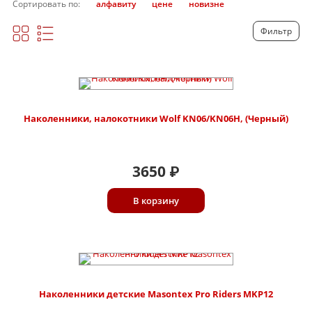
Сортировать по:
алфавиту
цене
новизне
Фильтр
Наколенники, налокотники Wolf KN06/KN06H, (Черный)
3650
₽
В корзину
Наколенники детские Masontex Pro Riders MKP12