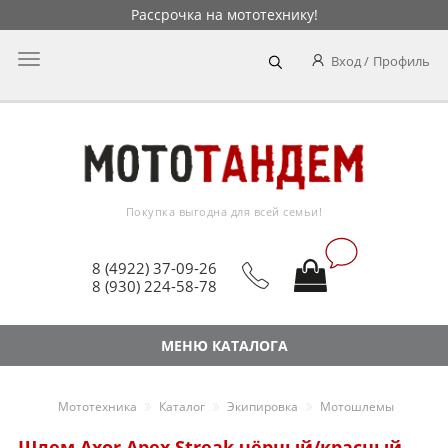
Рассрочка на мототехнику!
Главное
Вход
Профиль
меню
Покупка выгодна для всей семьи!
8 (4922) 37-09-26
8 (930) 224-58-78
МЕНЮ КАТАЛОГА
Мототехника
Каталог
Экипировка
Мотошлемы
Шлем Axor Apex Streak чёрный/красный