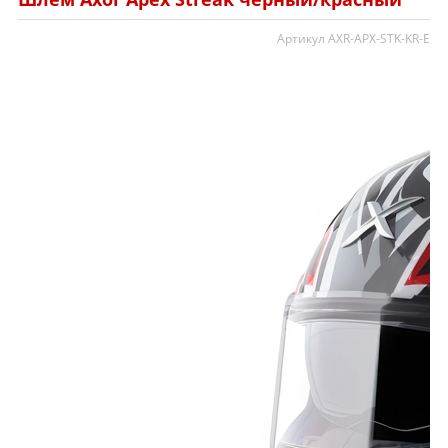
Артикул AXR-APX-STK-KR-E