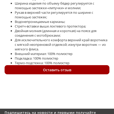
Ширина изделия по объему бёдер регулируется с
помощью застежки-«липучки» и молнии;
Рукав в верхней части регулируется по ширине с
помощью застежек;
Водонепроницаемые карманы;
Стретч-вставки выше локтевого протектора;
Двойная молния (длинная и короткая) на поясе для
соединения с мотобрюками;
Для исключительного комфорта верхний край воротника
с мягкой неопреновой отделкой; изнутри воротник — из
мягкого флиса.
Внешний материал: 100% полиэстер
Подкладка: 100% полиэстер
Термо-подстежка: 100% полиэстер
Оставить отзыв
Подпишитесь на новости и первыми получайте