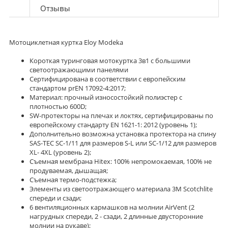
Отзывы
Мотоциклетная куртка Eloy Modeka
Короткая туринговая мотокуртка 3в1 с большими
светоотражающими панелями
Сертифицирована в соответствии с европейским
стандартом prEN 17092-4:2017;
Материал: прочный износостойкий полиэстер с
плотностью 600D;
SW-протекторы на плечах и локтях, сертифицированы по
европейскому стандарту EN 1621-1: 2012 (уровень 1);
Дополнительно возможна установка протектора на спину
SAS-TEC SC-1/11 для размеров S-L или SC-1/12 для размеров
XL- 4XL (уровень 2);
Съемная мембрана Hitex: 100% непромокаемая, 100% не
продуваемая, дышащая;
Съемная термо-подстежка;
Элементы из светоотражающего материала 3M Scotchlite
спереди и сзади;
6 вентиляционных кармашков на молнии AirVent (2
нагрудных спереди, 2 - сзади, 2 длинные двусторонние
молнии на рукаве);