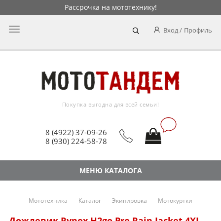
Рассрочка на мототехнику!
Главное
Вход
Профиль
меню
Покупка выгодна для всей семьи!
8 (4922) 37-09-26
8 (930) 224-58-78
МЕНЮ КАТАЛОГА
Мототехника
Каталог
Экипировка
Мотокуртки
Дождевик Rynox H2go Pro Rain Jacket 4XL