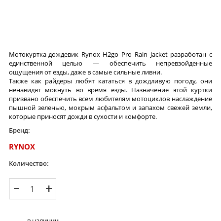
Мотокуртка-дождевик Rynox H2go Pro Rain Jacket разработан с
единственной целью — обеспечить непревзойденные
ощущения от езды, даже в самые сильные ливни.
Также как райдеры любят кататься в дождливую погоду, они
ненавидят мокнуть во время езды. Назначение этой куртки
призвано обеспечить всем любителям мотоциклов наслаждение
пышной зеленью, мокрым асфальтом и запахом свежей земли,
которые приносят дожди в сухости и комфорте.
Бренд:
RYNOX
Количество:
−
+
в наличии