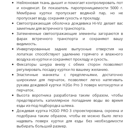
Нейлоновая ткань дышит и помогает контролировать пот
и конденсат. Ее показатель паропроницаемости 5000 г.
Мембрана куртки пропускает водяной пар, но не
пропускает воду, сохраняя сухость и прохладу.
Светоотражающая оболочка дождевика Hi-Viz делает вас
заметным для встречного транспорта.
Затемненные светоотражающие элементы загораются в
фарах встречного транспорта и сохраняют вашу
видимость.
Инвертированные задние выпускные отверстия на
лопатках способствуют удалению горячего и влажного
воздуха из куртки и сохраняют прохладу и сухость.
Фиксаторы шнура внизу с обеих сторон позволяют
регулировать посадку куртки по вашему желанию.
Эластичные манжеты с предплечьями, достаточно
широкими для перчаток, позволяют легко натягивать
рукава дождевой куртки H2Go Pro 3 поверх мотокуртки и
перчаток.
Высота воротника разработана таким образом, чтобы
предотвратить капиллярное попадание воды во время
езды из-под подбородка шлема.
Дождевая куртка H2GO PRO 3 спроектирована, скроена и
подобрана таким образом, чтобы ее можно было легко
надевать поверх куртки для езды без необходимости
выбирать больший размер.