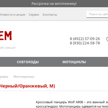
Рассрочка на мототехнику!
Новости и акции
Сервис
Контакты
8 (4922) 37-09-26
8 (930) 224-58-78
ей семьи!
СНЕГОХОДЫ
МОТОЦИКЛЫ
ровка
Моточерепаха
 (Черный/Оранжевый, М)
Кроссовый панцирь Wolf AR08 – это важный 
кросса/эндуро. Мотопанцирь одевается на тело