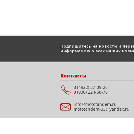
Подпишитесь на новости и пер
информацию о всех наших новин
Контакты
8 (4922) 37-09-26
8 (930) 224-58-78
info@mototandem.ru
mototandem-33@yandex.ru
Мотосалон "STELS" г.
Владимир, ул.
Куйбышева, д. 28Е, ТЦ