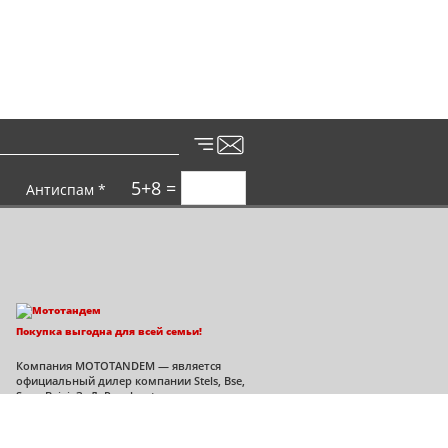
5+8 =
Антиспам *
Покупка выгодна для всей семьи!
Компания MOTOTANDEM — является
официальный дилер компании Stels, Bse,
Sym, Bajaj, ЗиД, Regulmoto во
Владимирской области.