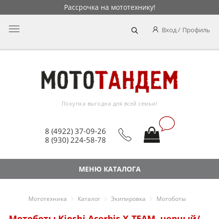
Рассрочка на мототехнику!
Главное
Вход
Профиль
меню
Покупка выгодна для всей семьи!
8 (4922) 37-09-26
8 (930) 224-58-78
МЕНЮ КАТАЛОГА
Мототехника
Каталог
Экипировка
Мотоботы
Мотоботы Kioshi Acerbis X-TEAM, черный/