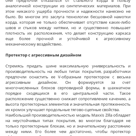
они предпочли отказаться от стального корда в пользу
аналогичной конструкции из синтетических материалов. При
этом никакого ущерба прочности и надежности нанесено не
было. Во многом это заслуга технологии бесшовной намотки
корда, которая не только обеспечивает отсутствие каких-либо
швов и стыков между нитями, но и существенно повышает
плотность их расположения, что делает конструкцию каркаса
еще более прочной и устойчивой к агрессивному
механическому воздействию.
Протектор с агрессивным дизайном
Стремясь придать шине максимальную универсальность и
производительность на любых типах покрытия, разработчики
предпочли оснастить ее V-образным протектором с весьма
агрессивным дизайном. Он формируется за счет
многочисленных блоков серповидной формы, в шахматном
порядке сходящихся в его центральной части. Такое
расположение существенно снижает сопротивление качению, а
высота протекторных элементов и значительная протяженность
их кромок улучшает продольные тягово-сцепные свойства.
Наибольшей производительностью модель Maxxis Zilla обладает
на неустойчивых типах покрытия, во многом благодаря не
только протекторным блокам, но и значительному расстоянию
между ними. Его более чем достаточно, чтобы протектор