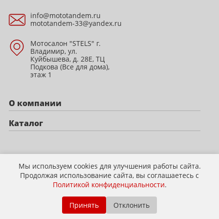
info@mototandem.ru
mototandem-33@yandex.ru
Мотосалон "STELS" г.
Владимир, ул.
Куйбышева, д. 28Е, ТЦ
Подкова (Все для дома),
этаж 1
О компании
Каталог
Политика конфиденциальности
Мы используем cookies для улучшения работы сайта.
Продолжая использование сайта, вы соглашаетесь с
Политикой конфиденциальности
.
© 2009-2026 mototandem.ru
Вся информация справочная и не является публичной офертой.
Принять
Отклонить