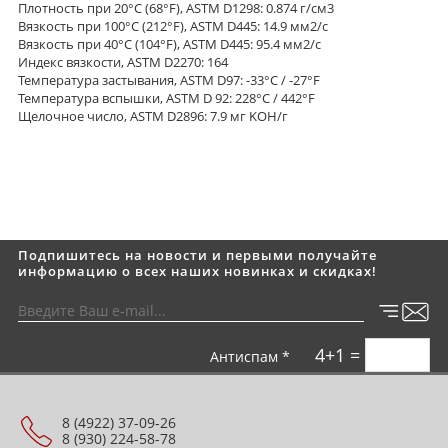
Плотность при 20°C (68°F), ASTM D1298: 0.874 г/см3
Вязкость при 100°C (212°F), ASTM D445: 14.9 мм2/с
Вязкость при 40°C (104°F), ASTM D445: 95.4 мм2/с
Индекс вязкости, ASTM D2270: 164
Температура застывания, ASTM D97: -33°C / -27°F
Температура вспышки, ASTM D 92: 228°C / 442°F
Щелочное число, ASTM D2896: 7.9 мг KOH/г
Подпишитесь на новости и первыми получайте
информацию о всех наших новинках и скидках!
4+1 =
Антиспам *
8 (4922) 37-09-26
8 (930) 224-58-78