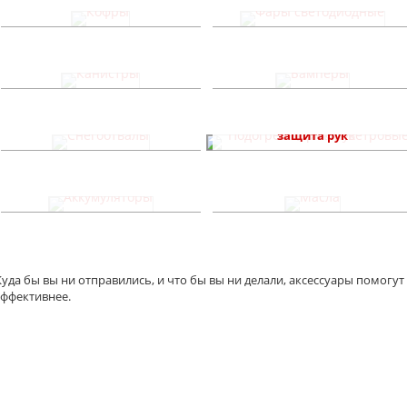
Кофры
Фары светодиодные
Канистры
Бамперы
Подогревы, стекла ветровые,
Снегоотвалы
защита рук
Аккумуляторы
Масла
Куда бы вы ни отправились, и что бы вы ни делали, аксессуары помогут 
эффективнее.