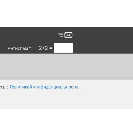
2+2 =
Антиспам *
есь с
Политикой конфиденциальности
.
Покупка выгодна для всей семьи!
Компания MOTOTANDEM — является
официальный дилер компании Stels, Bse,
Sym, Bajaj, ЗиД, Regulmoto во
Владимирской области.
Политика конфиденциальности