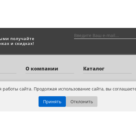
выми получайте
ках и скидках!
О компании
Каталог
О нас
Квадроциклы
я работы сайта. Продолжая использование сайта, вы соглашает
Оплата
Снегоходы
Принять
Отклонить
Доставка
Мотоциклы
Новости и акции
Скутеры
Сервис
Лодочные моторы
Контакты
Велосипеды