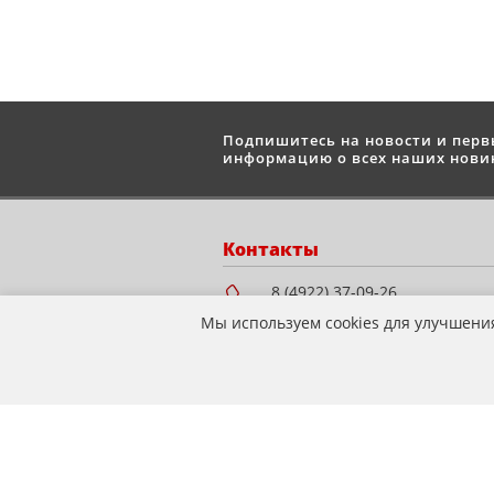
Подпишитесь на новости и пер
информацию о всех наших новин
Контакты
8 (4922) 37-09-26
8 (930) 224-58-78
Мы используем cookies для улучшени
info@mototandem.ru
mototandem-33@yandex.ru
Мотосалон "STELS" г.
Владимир, ул.
Куйбышева, д. 28Е, ТЦ
Подкова (Все для дома),
этаж 1